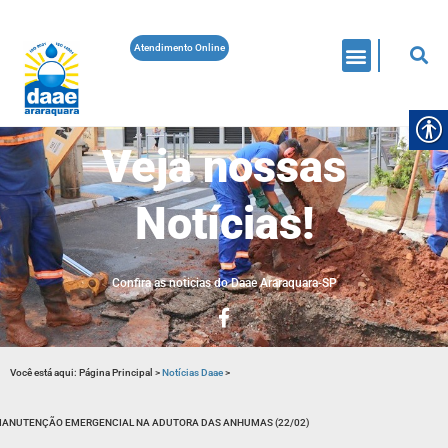
Atendimento Online
Veja nossas
Notícias!
Confira as noticias do Daae Araraquara-SP
Você está aqui:
Página Principal
>
Notícias Daae
>
ANUTENÇÃO EMERGENCIAL NA ADUTORA DAS ANHUMAS (22/02)