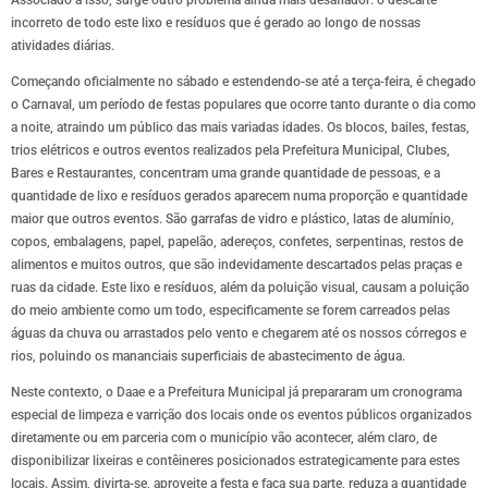
incorreto de todo este lixo e resíduos que é gerado ao longo de nossas
atividades diárias.
Começando oficialmente no sábado e estendendo-se até a terça-feira, é chegado
o Carnaval, um período de festas populares que ocorre tanto durante o dia como
a noite, atraindo um público das mais variadas idades. Os blocos, bailes, festas,
trios elétricos e outros eventos realizados pela Prefeitura Municipal, Clubes,
Bares e Restaurantes, concentram uma grande quantidade de pessoas, e a
quantidade de lixo e resíduos gerados aparecem numa proporção e quantidade
maior que outros eventos. São garrafas de vidro e plástico, latas de alumínio,
copos, embalagens, papel, papelão, adereços, confetes, serpentinas, restos de
alimentos e muitos outros, que são indevidamente descartados pelas praças e
ruas da cidade. Este lixo e resíduos, além da poluição visual, causam a poluição
do meio ambiente como um todo, especificamente se forem carreados pelas
águas da chuva ou arrastados pelo vento e chegarem até os nossos córregos e
rios, poluindo os mananciais superficiais de abastecimento de água.
Neste contexto, o Daae e a Prefeitura Municipal já prepararam um cronograma
especial de limpeza e varrição dos locais onde os eventos públicos organizados
diretamente ou em parceria com o município vão acontecer, além claro, de
disponibilizar lixeiras e contêineres posicionados estrategicamente para estes
locais. Assim, divirta-se, aproveite a festa e faça sua parte, reduza a quantidade