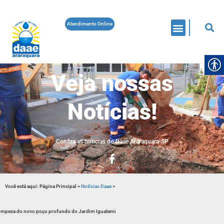
Atendimento Online
Veja nossas
Notícias!
Confira as noticias do Daae Araraquara-SP
Você está aqui:
Página Principal
>
Notícias Daae
>
impeza do novo poço profundo do Jardim Iguatemi