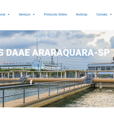
onal
Serviços
Protocolo Online
Notícias
Contato
ES DAAE ARARAQUARA-SP
Entre em contato caso tenha alguma dúvida