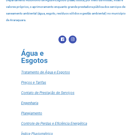
Departamento Autônomo de Água e Esgotos (Daae) busca, por meio da missão, visão e
valores próprios, o aprimoramento enquanto grande prestadora pública dos serviços de
saneamento ambiental (água, esgoto, resíduos sólidos e gestão ambiental) no município
de Araraquara.
Água e
Esgotos
Tratamento de Água e Esgotos
Preços e Tarifas
Contato de Prestação de Serviços
Engenharia
Planejamento
Controle de Perdas e Eficiência Energética
Índice Pluviométrico