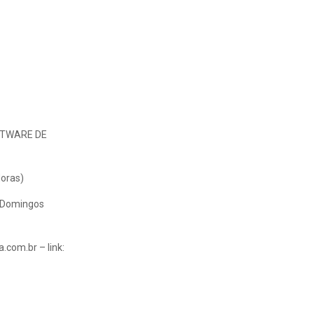
FTWARE DE
Horas)
 Domingos
.com.br – link: