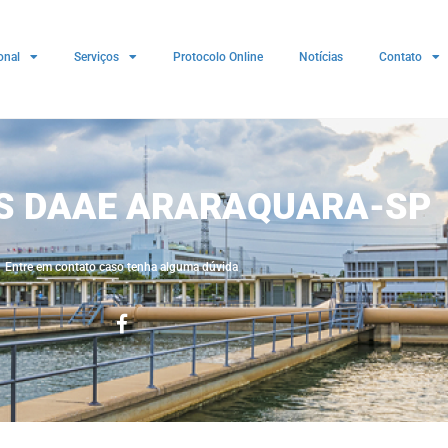
onal
Serviços
Protocolo Online
Notícias
Contato
ES DAAE ARARAQUARA-SP
Entre em contato caso tenha alguma dúvida