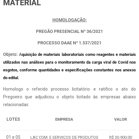
MATERIAL
HOMOLOGAÇÃO:
PREGÃO PRESENCIAL Nº 36/2021
PROCESSO DAAE Nº 1.537/2021
Objeto: A
quisição de materiais laboratoriais como reagentes e materiais
utilizados nas análises para o monitoramento da carga viral de Covid nos
esgotos, conforme quantidades e especificações constantes nos anexos
do edital.
Homologo o referido processo licitatório e ratifico o ato do
Pregoeiro que adjudicou o objeto licitado às empresas abaixo
relacionadas:
LOTES
EMPRESA
VALOR
01 e 05
LAC COM. E SERVIÇOS DE PRODUTOS
R$ 30.900,00