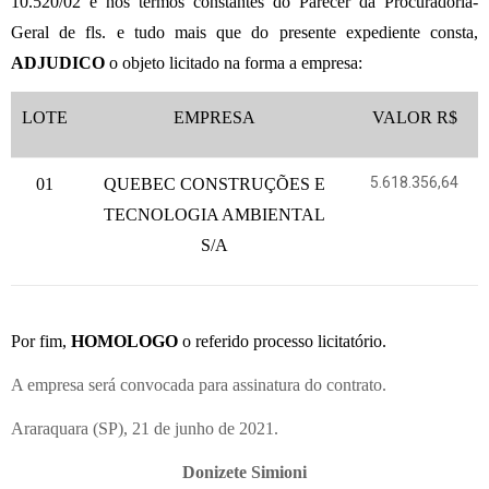
10.520/02 e nos termos constantes do Parecer da Procuradoria-
Geral de fls. e tudo mais que do presente expediente consta,
ADJUDICO
o objeto licitado na forma a empresa:
LOTE
EMPRESA
VALOR R$
5.618.356,64
01
QUEBEC CONSTRUÇÕES E
TECNOLOGIA AMBIENTAL
S/A
P
or fim,
HOMOLOGO
o referido processo licitatório.
A empresa será convocada para assinatura do contrato.
Araraquara (SP), 21 de junho de 2021.
Donizete Simioni