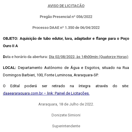
AVISO DE LICITAÇÃO
Pregão Presencial nº 056/2022
Processo DAAE nº 1.350 de 06/04/2022
OBJETO:
Aquisição de tubo edutor, luva, adaptador e flange para o Poço
Ouro II A
D
ata e horário da abertura:
Dia 02/08/2022, às 14h00min (Quatorze Horas)
LOCAL:
Departamento Autônomo de Água e Esgotos, situado na Rua
Domingos Barbieri, 100, Fonte Luminosa, Araraquara-SP.
O Edital poderá ser retirado na íntegra através do site:
daaeararaquara.com.br – link: Painel de Licitações.
Araraquara, 18 de Julho de 2022.
Donizete Simioni
Superintendente