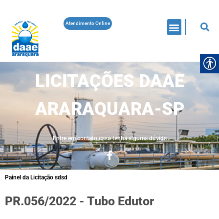
Atendimento Online
LICITAÇÕES DAAE
ARARAQUARA-SP
Entre em contato caso tenha alguma dúvida
Painel da Licitação sdsd
PR.056/2022 - Tubo Edutor