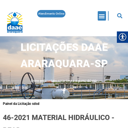
Atendimento Online
LICITAÇÕES DAAE
ARARAQUARA-SP
Entre em contato caso tenha alguma dúvida
Painel da Licitação sdsd
46-2021 MATERIAL HIDRÁULICO -