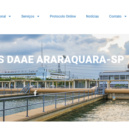
onal
Serviços
Protocolo Online
Notícias
Contato
ES DAAE ARARAQUARA-SP
Entre em contato caso tenha alguma dúvida