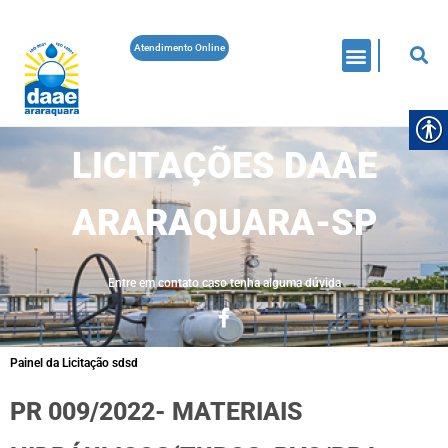
Atendimento Online
LICITAÇÕES DAAE
ARARAQUARA-SP
Entre em contato caso tenha alguma dúvida
Painel da Licitação sdsd
PR 009/2022- MATERIAIS