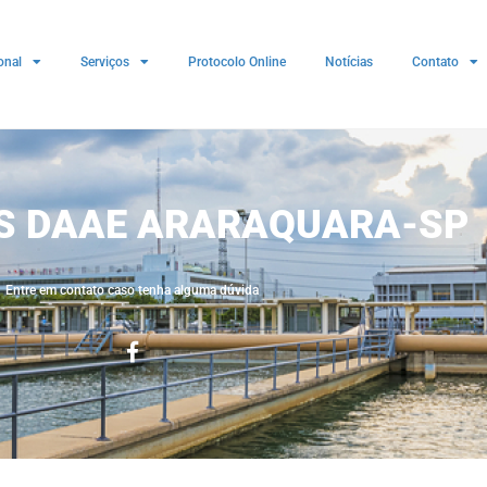
onal
Serviços
Protocolo Online
Notícias
Contato
ES DAAE ARARAQUARA-SP
Entre em contato caso tenha alguma dúvida