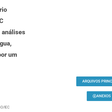
rio
EC
 análises
gua,
 por um
ARQUIVOS PRINC
ANEXOS
SO/IEC