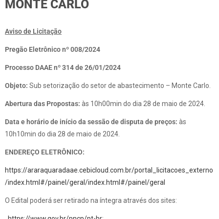
MONTE CARLO
Aviso de Licitação
Pregão Eletrônico nº 008/2024
Processo DAAE nº 314 de 26/01/2024
Objeto:
Sub setorização do setor de abastecimento – Monte Carlo.
Abertura das Propostas:
às 10h00min do dia 28 de maio de 2024.
Data e horário de início da sessão de disputa de preços:
às
10h10min do dia 28 de maio de 2024.
ENDEREÇO ELETRÔNICO:
https://araraquaradaae.cebicloud.com.br/portal_licitacoes_externo
/index.html#/painel/geral/index.html#/painel/geral
O Edital poderá ser retirado na íntegra através dos sites:
.
https://www.gov.br/pncp/pt-br
;