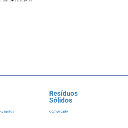
o dia
14
/
11
/20
24
às
Resíduos
Sólidos
e Esgotos
Comunicado