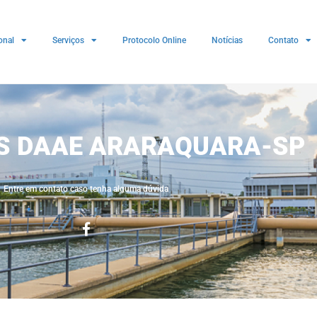
onal
Serviços
Protocolo Online
Notícias
Contato
ES DAAE ARARAQUARA-SP
Entre em contato caso tenha alguma dúvida