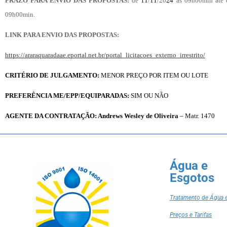
PRAZO PARA ENVIO DAS PROPOSTAS:
de
11
/
11
/20
24
às 09h00min
até 
09h00min.
LINK PARA ENVIO DAS PROPOSTAS:
https://araraquaradaae.eportal.net.br/portal_licitacoes_externo_irrestrito/
CRITÉRIO DE JULGAMENTO:
MENOR PREÇO POR ITEM OU LOTE
PREFERÊNCIA ME/EPP/EQUIPARADAS:
SIM OU NÃO
AGENTE DA CONTRATAÇÃO:
Andrews Wesley de Oliveira
– Matr.
1470
Água e
Esgotos
Tratamento de Água 
Preços e Tarifas