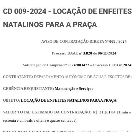
CD 009-2024 - LOCAÇÃO DE ENFEITES
NATALINOS PARA A PRAÇA
AVISO DE CONTRATAÇÃO DIRETA
Nº
009
/ 20
24
Processo DAAE nº
3.820
de
06
/
11
/20
24
Solicitação de Compras nº
20
24
/
003477
– Processo CEBI nº
2024
CONTRATANTE:
DEPARTAMENTO AUTÔNOMO DE ÁGUA E ESGOTOS DE
GERÊNCIA REQUISITANTE:
Manutenção e Serviços
OBJETO:
LOCAÇÃO DE ENFEITES NATALINOS PARA A PRAÇA
VALOR TOTAL ESTIMADO DA CONTRATAÇÃO
:
R$
31.261,84
(
Trinta 
sessenta e um reais e oitena e quatro centavos
).