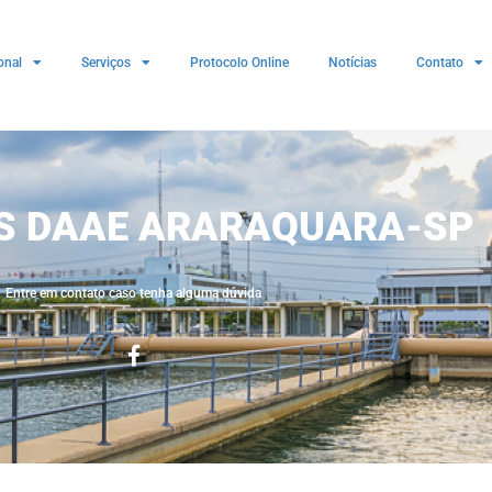
onal
Serviços
Protocolo Online
Notícias
Contato
ES DAAE ARARAQUARA-SP
Entre em contato caso tenha alguma dúvida