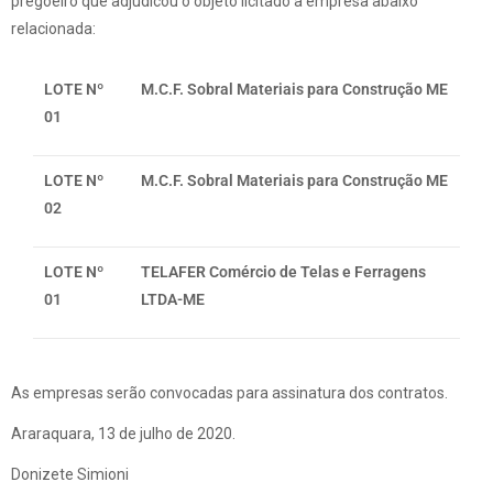
pregoeiro que adjudicou o objeto licitado a empresa abaixo
relacionada:
LOTE Nº
M.C.F. Sobral Materiais para Construção ME
01
LOTE Nº
M.C.F. Sobral Materiais para Construção ME
02
LOTE Nº
TELAFER Comércio de Telas e Ferragens
01
LTDA-ME
As empresas serão convocadas para assinatura dos contratos.
Araraquara, 13 de julho de 2020.
Donizete Simioni