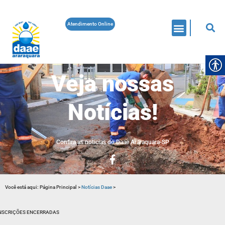
Atendimento Online
Veja nossas
Notícias!
Confira as noticias do Daae Araraquara-SP
Você está aqui:
Página Principal
>
Notícias Daae
>
NSCRIÇÕES ENCERRADAS