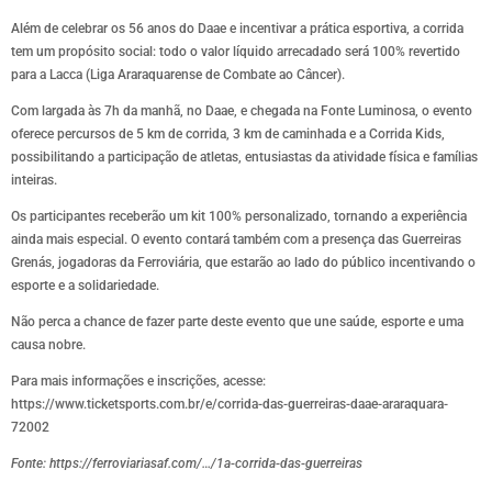
Além de celebrar os 56 anos do Daae e incentivar a prática esportiva, a corrida
tem um propósito social: todo o valor líquido arrecadado será 100% revertido
para a Lacca (Liga Araraquarense de Combate ao Câncer).
Com largada às 7h da manhã, no Daae, e chegada na Fonte Luminosa, o evento
oferece percursos de 5 km de corrida, 3 km de caminhada e a Corrida Kids,
possibilitando a participação de atletas, entusiastas da atividade física e famílias
inteiras.
Os participantes receberão um kit 100% personalizado, tornando a experiência
ainda mais especial. O evento contará também com a presença das Guerreiras
Grenás, jogadoras da Ferroviária, que estarão ao lado do público incentivando o
esporte e a solidariedade.
Não perca a chance de fazer parte deste evento que une saúde, esporte e uma
causa nobre.
Para mais informações e inscrições, acesse:
https://www.ticketsports.com.br/e/corrida-das-guerreiras-daae-araraquara-
72002
Fonte: https://ferroviariasaf.com/…/1a-corrida-das-guerreiras