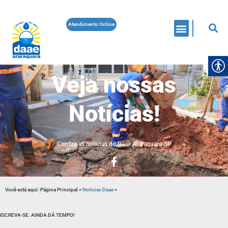
Atendimento Online
Veja nossas
Notícias!
Confira as noticias do Daae Araraquara-SP
Você está aqui:
Página Principal
>
Notícias Daae
>
NSCREVA-SE. AINDA DÁ TEMPO!