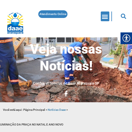
Atendimento Online
Veja nossas
Notícias!
Confira as noticias do Daae Araraquara-SP
Você está aqui:
Página Principal
>
Notícias Daae
>
LUMINAÇÃO DA PRAÇA NO NATAL E ANO NOVO