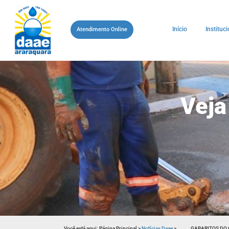
Início
Instituci
Atendimento Online
Veja
Você está aqui:
Página Principal
>
Notícias Daae
>
GABARITOS DO 