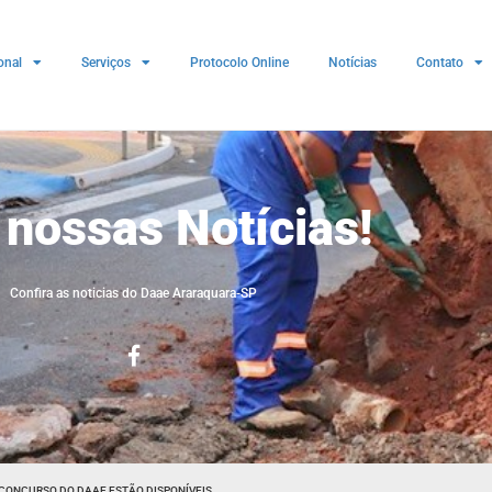
onal
Serviços
Protocolo Online
Notícias
Contato
 nossas Notícias!
Confira as noticias do Daae Araraquara-SP
CONCURSO DO DAAE ESTÃO DISPONÍVEIS