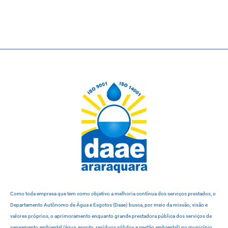
Como toda empresa que tem como objetivo a melhoria contínua dos serviços prestados, o
Departamento Autônomo de Água e Esgotos (Daae) busca, por meio da missão, visão e
valores próprios, o aprimoramento enquanto grande prestadora pública dos serviços de
saneamento ambiental (água, esgoto, resíduos sólidos e gestão ambiental) no município