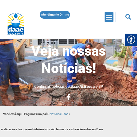
Atendimento Online
Veja nossas
Notícias!
Confira as noticias do Daae Araraquara-SP
Você está aqui:
Página Principal
>
Notícias Daae
>
iscalização e fraude em hidrômetros são temas de esclarecimentos no Daae