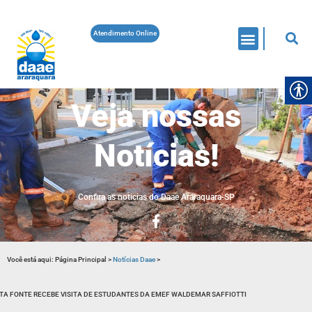
Atendimento Online
Veja nossas
Notícias!
Confira as noticias do Daae Araraquara-SP
Você está aqui:
Página Principal
>
Notícias Daae
>
TA FONTE RECEBE VISITA DE ESTUDANTES DA EMEF WALDEMAR SAFFIOTTI