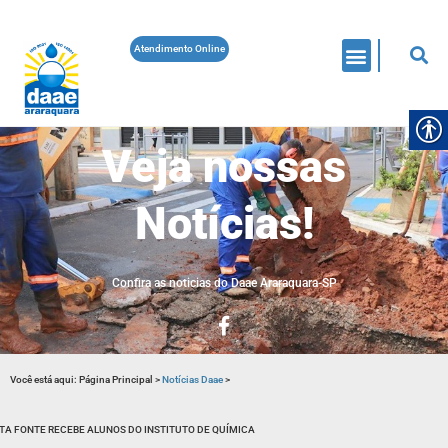
Atendimento Online
Veja nossas
Notícias!
Confira as noticias do Daae Araraquara-SP
Você está aqui:
Página Principal
>
Notícias Daae
>
TA FONTE RECEBE ALUNOS DO INSTITUTO DE QUÍMICA