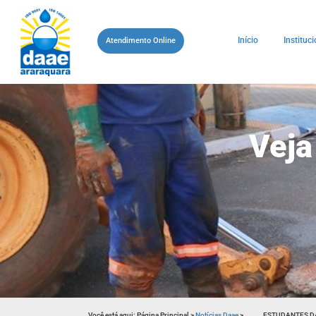
Início
Instituci
Atendimento Online
Veja
Você está aqui:
Página Principal
>
Notícias Daae
>
​ESTUDANTES D