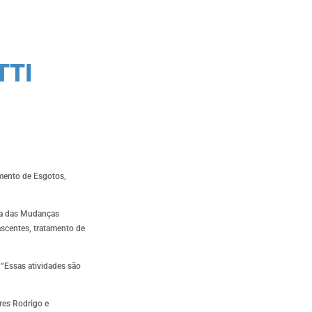
I ​
mento de Esgotos,
rca das Mudanças
ascentes, tratamento de
 “Essas atividades são
res Rodrigo e