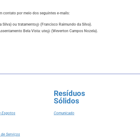
m contato por meio dos seguintes e-mails:
da Silva) ou tratamento@ (Francisco Raimundo da Silva).
 Assentamento Bela Vista: ute@ (Weverton Campos Nozela).
Resíduos
Sólidos
e Esgotos
Comunicado
 de Serviços