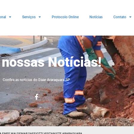
onal
Serviços
Protocolo Online
Notícias
Contato
 nossas Notícias!
Confira as noticias do Daae Araraquara-SP
A EMEF WALDEMAR SAFFIOTTI ​VISITAM ETE ARARAQUARA