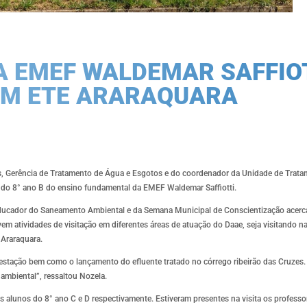
A EMEF WALDEMAR SAFFIOTT
AM ETE ARARAQUARA
os, Gerência de Tratamento de Água e Esgotos e do coordenador da Unidade de Trata
 do 8° ano B do ensino fundamental da EMEF Waldemar Saffiotti.
o Educador do Saneamento Ambiental e da Semana Municipal de Conscientização ace
em atividades de visitação em diferentes áreas de atuação do Daae, seja visitando n
 Araraquara.
 estação bem como o lançamento do efluente tratado no córrego ribeirão das Cruzes.
 ambiental”, ressaltou Nozela.
s alunos do 8° ano C e D respectivamente. Estiveram presentes na visita os professo