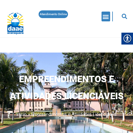
Atendimento Online
EMPREENDIMENTOS E
ATIVIDADES LICENCIÁVEIS
Início
»
Empreendimentos e Atividades Licenciáveis