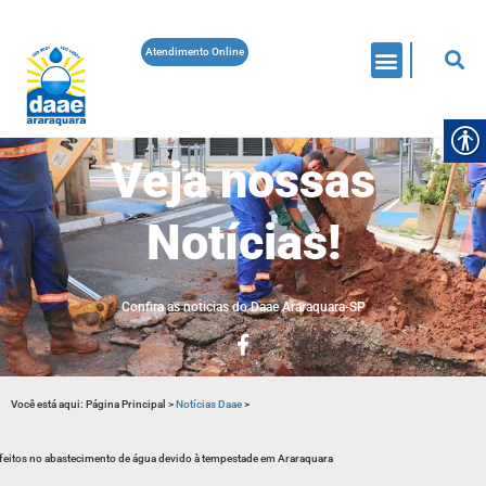
Atendimento Online
Veja nossas
Notícias!
Confira as noticias do Daae Araraquara-SP
Você está aqui:
Página Principal
>
Notícias Daae
>
feitos no abastecimento de água devido à tempestade em Araraquara