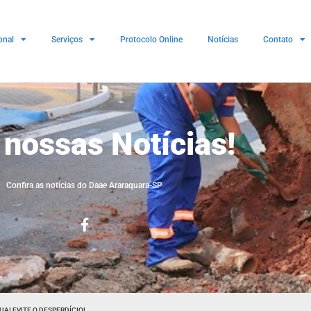
onal
Serviços
Protocolo Online
Notícias
Contato
 nossas Notícias!
Confira as noticias do Daae Araraquara-SP
A! EVITE O DESPERDÍCIO!