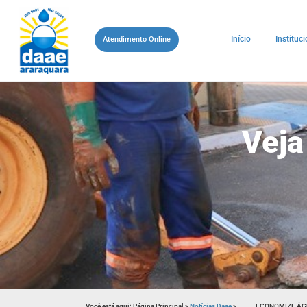
Início
Instituci
Atendimento Online
Veja
Você está aqui:
Página Principal
>
Notícias Daae
>
ECONOMIZE ÁGU