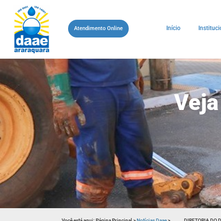
Início
Instituci
Atendimento Online
Veja
Você está aqui:
Página Principal
>
Notícias Daae
>
DIRETORIA DO 