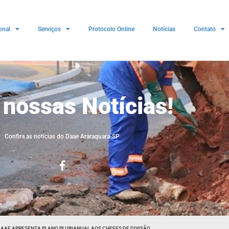
onal
Serviços
Protocolo Online
Notícias
Contato
 nossas Notícias!
Confira as noticias do Daae Araraquara-SP
DAAE APRESENTA PLANO PLURIANUAL AOS CHEFES DE DIVISÃO