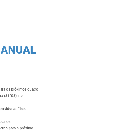
IANUAL
 para os próximos quatro
ra (31/08), no
ervidores. “Isso
o anos.
verno para o próximo