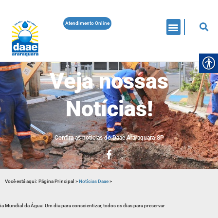
Atendimento Online
Veja nossas
Notícias!
Confira as noticias do Daae Araraquara-SP
Você está aqui:
Página Principal
>
Notícias Daae
>
ia Mundial da Água: Um dia para conscientizar, todos os dias para preservar