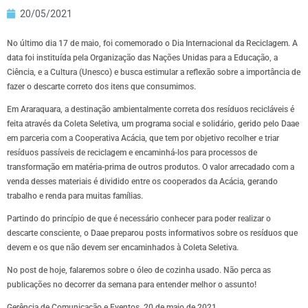
20/05/2021
No último dia 17 de maio, foi comemorado o Dia Internacional da Reciclagem. A
data foi instituída pela Organização das Nações Unidas para a Educação, a
Ciência, e a Cultura (Unesco) e busca estimular a reflexão sobre a importância de
fazer o descarte correto dos itens que consumimos.
Em Araraquara, a destinação ambientalmente correta dos resíduos recicláveis é
feita através da Coleta Seletiva, um programa social e solidário, gerido pelo Daae
em parceria com a Cooperativa Acácia, que tem por objetivo recolher e triar
resíduos passíveis de reciclagem e encaminhá-los para processos de
transformação em matéria-prima de outros produtos. O valor arrecadado com a
venda desses materiais é dividido entre os cooperados da Acácia, gerando
trabalho e renda para muitas famílias.
Partindo do princípio de que é necessário conhecer para poder realizar o
descarte consciente, o Daae preparou posts informativos sobre os resíduos que
devem e os que não devem ser encaminhados à Coleta Seletiva.
No post de hoje, falaremos sobre o óleo de cozinha usado. Não perca as
publicações no decorrer da semana para entender melhor o assunto!
Gerência de Comunicação e Eventos, 20 de maio de 2021.