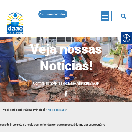
Atendimento Online
Veja nossas
Notícias!
Confira as noticias do Daae Araraquara-SP
Você está aqui:
Página Principal
>
Notícias Daae
>
escarte incorreto de resíduos: entenda por que é necessário mudar esse cenário