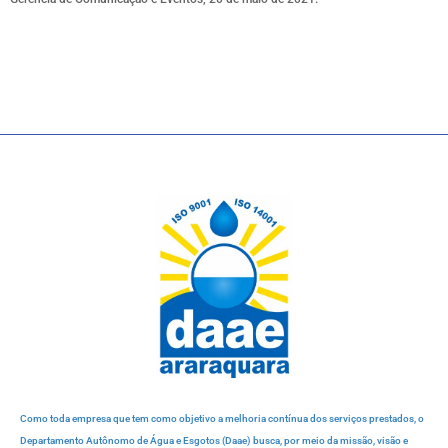
Como toda empresa que tem como objetivo a melhoria contínua dos serviços prestados, o
Departamento Autônomo de Água e Esgotos (Daae) busca, por meio da missão, visão e