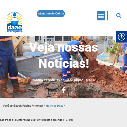
Atendimento Online
Veja nossas
Notícias!
Confira as noticias do Daae Araraquara-SP
Você está aqui:
Página Principal
>
Notícias Daae
>
aae troca disjuntores na Eta Fonte neste domingo (18/10)