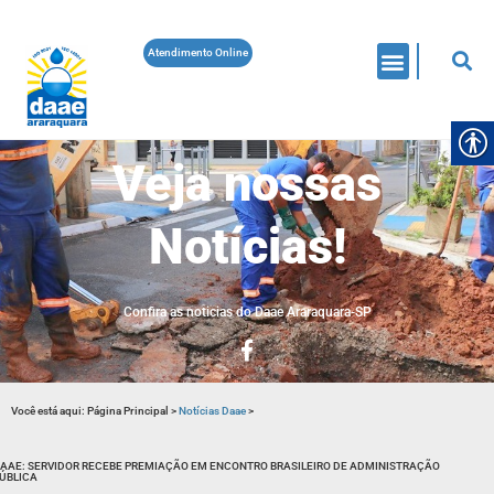
Atendimento Online
Veja nossas
Notícias!
Confira as noticias do Daae Araraquara-SP
Você está aqui:
Página Principal
>
Notícias Daae
>
AAE: SERVIDOR RECEBE PREMIAÇÃO EM ENCONTRO BRASILEIRO DE ADMINISTRAÇÃO
ÚBLICA