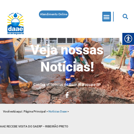
Atendimento Online
Veja nossas
Notícias!
Confira as noticias do Daae Araraquara-SP
Você está aqui:
Página Principal
>
Notícias Daae
>
AAE RECEBE VISITA DO SAERP – RIBEIRÃO PRETO