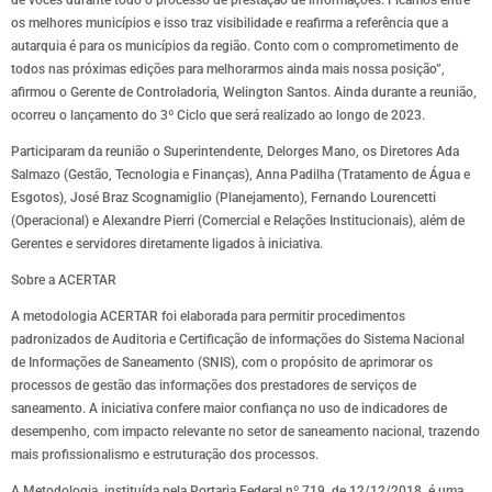
os melhores municípios e isso traz visibilidade e reafirma a referência que a
autarquia é para os municípios da região. Conto com o comprometimento de
todos nas próximas edições para melhorarmos ainda mais nossa posição”,
afirmou o Gerente de Controladoria, Welington Santos. Ainda durante a reunião,
ocorreu o lançamento do 3º Ciclo que será realizado ao longo de 2023.
Participaram da reunião o Superintendente, Delorges Mano, os Diretores Ada
Salmazo (Gestão, Tecnologia e Finanças), Anna Padilha (Tratamento de Água e
Esgotos), José Braz Scognamiglio (Planejamento), Fernando Lourencetti
(Operacional) e Alexandre Pierri (Comercial e Relações Institucionais), além de
Gerentes e servidores diretamente ligados à iniciativa.
Sobre a ACERTAR
A metodologia ACERTAR foi elaborada para permitir procedimentos
padronizados de Auditoria e Certificação de informações do Sistema Nacional
de Informações de Saneamento (SNIS), com o propósito de aprimorar os
processos de gestão das informações dos prestadores de serviços de
saneamento. A iniciativa confere maior confiança no uso de indicadores de
desempenho, com impacto relevante no setor de saneamento nacional, trazendo
mais profissionalismo e estruturação dos processos.
A Metodologia, instituída pela Portaria Federal nº 719, de 12/12/2018, é uma