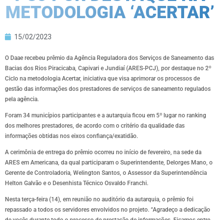
METODOLOGIA ‘ACERTAR’
15/02/2023
O Daae recebeu prêmio da Agência Reguladora dos Serviços de Saneamento das
Bacias dos Rios Piracicaba, Capivari e Jundiaí (ARES-PCJ), por destaque no 2º
Ciclo na metodologia Acertar, iniciativa que visa aprimorar os processos de
gestão das informações dos prestadores de serviços de saneamento regulados
pela agência.
Foram 34 municípios participantes e a autarquia ficou em 5º lugar no ranking
dos melhores prestadores, de acordo com o critério da qualidade das
informações obtidas nos eixos confiança/exatidão.
A cerimônia de entrega do prêmio ocorreu no início de fevereiro, na sede da
ARES em Americana, da qual participaram o Superintendente, Delorges Mano, o
Gerente de Controladoria, Welington Santos, o Assessor da Superintendência
Helton Galvão e o Desenhista Técnico Osvaldo Franchi.
Nesta terça-feira (14), em reunião no auditório da autarquia, o prêmio foi
repassado a todos os servidores envolvidos no projeto. “Agradeço a dedicação
de vocês durante todo o processo de prestação de informações. Ficamos entre