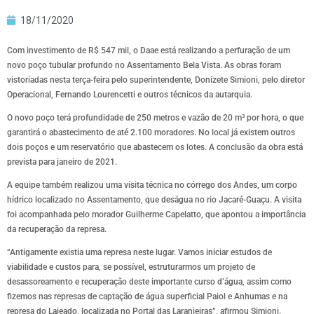
18/11/2020
Com investimento de R$ 547 mil, o Daae está realizando a perfuração de um
novo poço tubular profundo no Assentamento Bela Vista. As obras foram
vistoriadas nesta terça-feira pelo superintendente, Donizete Simioni, pelo diretor
Operacional, Fernando Lourencetti e outros técnicos da autarquia.
O novo poço terá profundidade de 250 metros e vazão de 20 m³ por hora, o que
garantirá o abastecimento de até 2.100 moradores. No local já existem outros
dois poços e um reservatório que abastecem os lotes. A conclusão da obra está
prevista para janeiro de 2021.
A equipe também realizou uma visita técnica no córrego dos Andes, um corpo
hídrico localizado no Assentamento, que deságua no rio Jacaré-Guaçu. A visita
foi acompanhada pelo morador Guilherme Capelatto, que apontou a importância
da recuperação da represa.
“Antigamente existia uma represa neste lugar. Vamos iniciar estudos de
viabilidade e custos para, se possível, estruturarmos um projeto de
desassoreamento e recuperação deste importante curso d’água, assim como
fizemos nas represas de captação de água superficial Paiol e Anhumas e na
represa do Lajeado, localizada no Portal das Laranjeiras”, afirmou Simioni.