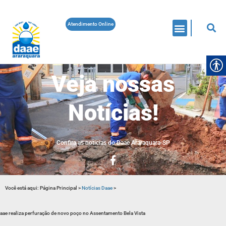
Atendimento Online
Veja nossas
Notícias!
Confira as noticias do Daae Araraquara-SP
Você está aqui:
Página Principal
>
Notícias Daae
>
aae realiza perfuração de novo poço no Assentamento Bela Vista