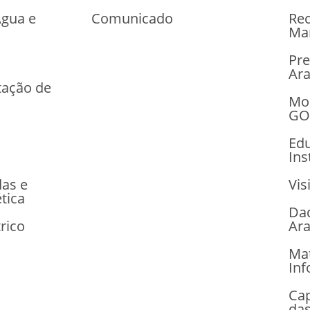
Água e
Comunicado
Rec
Ma
Pr
Ara
tação de
Mon
GO
Ed
Ins
das e
Vis
tica
Dad
rico
Ar
Mat
Inf
Cap
da