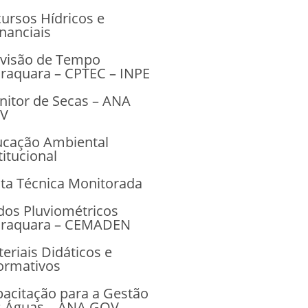
ursos Hídricos e
nanciais
evisão de Tempo
raquara – CPTEC – INPE
itor de Secas – ANA
V
ucação Ambiental
titucional
ita Técnica Monitorada
os Pluviométricos
araquara – CEMADEN
eriais Didáticos e
ormativos
acitação para a Gestão
s Águas – ANA GOV