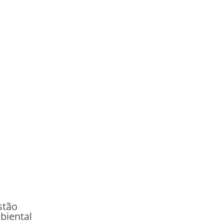
stão
biental