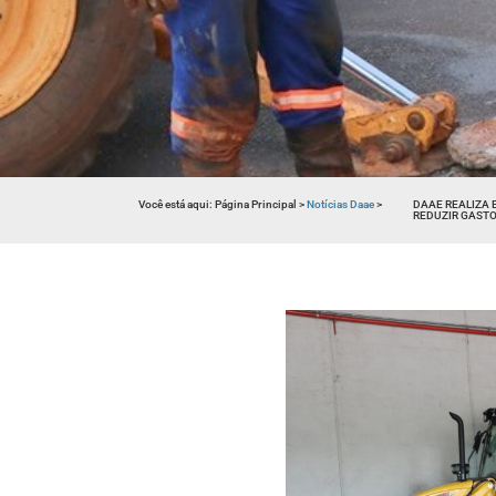
Você está aqui:
Página Principal
>
Notícias Daae
>
DAAE REALIZA 
REDUZIR GAST