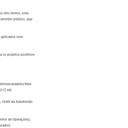
 As oito motos, uma
servidor público, que
s aplicados com
a os projetos positivos
retroescavadeira New
212 mil.
, chefe da Subdivisão
retor de Operações),
urador).