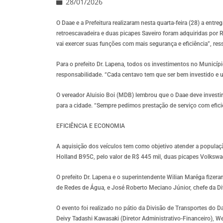
28/01/2026
O Daae e a Prefeitura realizaram nesta quarta-feira (28) a entr
retroescavadeira e duas picapes Saveiro foram adquiridas por 
vai exercer suas funções com mais segurança e eficiência”, r
Para o prefeito Dr. Lapena, todos os investimentos no Municíp
responsabilidade. “Cada centavo tem que ser bem investido e u
O vereador Aluisio Boi (MDB) lembrou que o Daae deve investir 
para a cidade. “Sempre pedimos prestação de serviço com eficiê
EFICIÊNCIA E ECONOMIA
A aquisição dos veículos tem como objetivo atender a populaç
Holland B95C, pelo valor de R$ 445 mil, duas picapes Volkswa
O prefeito Dr. Lapena e o superintendente Wilian Maréga fizer
de Redes de Água, e José Roberto Meciano Júnior, chefe da D
O evento foi realizado no pátio da Divisão de Transportes do D
Deivy Tadashi Kawasaki (Diretor Administrativo-Financeiro), W