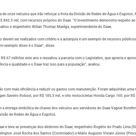
ega de onze veículos que irão reforçar a frota da Divisão de Redes de Água e Esgotos.
R$ 842,5 mil, com recursos próprios do Daae. “O investimento demonstra respeito ao 
essaltou o engenheiro Wilian Thomaz Maréga, superintendente do Daae.
io devem ser realizados com critério e a autarquia é um exemplo de recursos público
m exemplo disso é o Daae”, disse.
R$ 67 milhões este ano e ressaltou a parceria com o Legislativo, que aprecia e aprov
ncia e qualidade e o Daae traz isso para a população”, avaliou.
ão com mais eficiência e reduzir os gastos com manutenção. Foram adquiridas uma 
gen Saveiro Robust, por R$ 185,5 mil, e oito motocicletas Honda Cargo 160, por R$ 
am a entrega simbólica de chaves dos veículos aos servidores do Daae Vagner Bomfim
ivisão de Redes de Água e Esgotos.
aae e teve as presenças dos diretores do Daae, engenheiro Rogério do Prado Lima (Di
elington José Rocha dos Santos (Controlador) e Mário Augusto Viviani Júnior (Proc