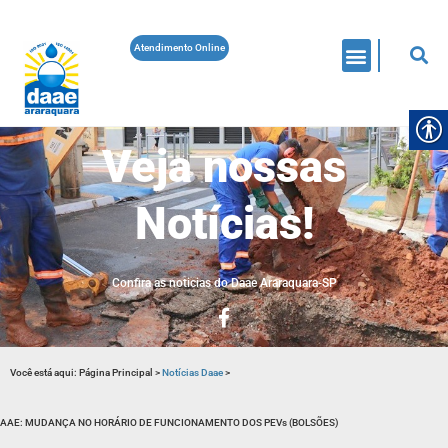
Atendimento Online
Veja nossas
Notícias!
Confira as noticias do Daae Araraquara-SP
Você está aqui:
Página Principal
>
Notícias Daae
>
AAE: MUDANÇA NO HORÁRIO DE FUNCIONAMENTO DOS PEVs (BOLSÕES)