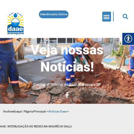
Atendimento Online
Veja nossas
Notícias!
Confira as noticias do Daae Araraquara-SP
Você está aqui:
Página Principal
>
Notícias Daae
>
AAE: INTERLIGAÇÃO DE REDES NA MAURÍCIO GALLI