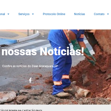
onal
Serviços
Protocolo Online
Notícias
Contato
 nossas Notícias!
Confira as noticias do Daae Araraquara-SP
ÇÃO DE BOMBA NA CAPTAÇÃO PAIOL