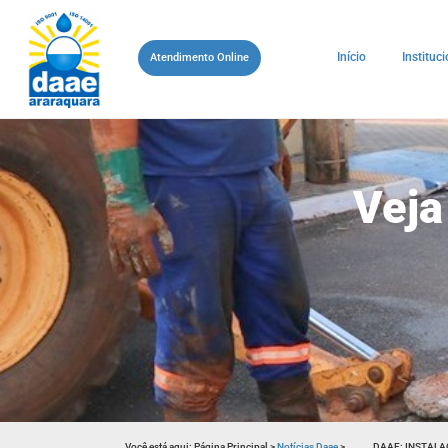
Início
Instituci
Atendimento Online
Veja
Você está aqui:
Página Principal
>
Notícias Daae
>
DAAE: INSTALA