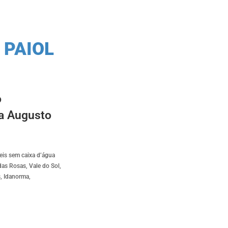
 PAIOL
o
da Augusto
eis sem caixa d’água
as Rosas, Vale do Sol,
s, Idanorma,