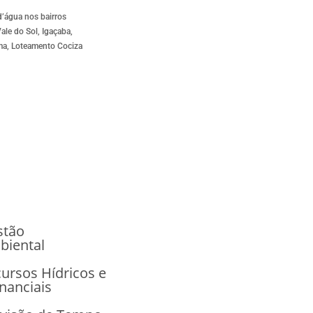
d’água nos bairros
ale do Sol, Igaçaba,
rma, Loteamento Cociza
stão
biental
ursos Hídricos e
nanciais