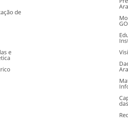
Pr
Ara
tação de
Mon
GO
Ed
Ins
das e
Vis
tica
Dad
rico
Ar
Mat
Inf
Cap
da
Re