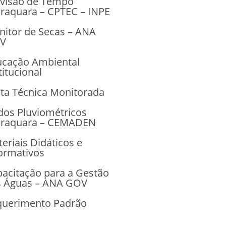
evisão de Tempo
raquara – CPTEC – INPE
itor de Secas – ANA
V
ucação Ambiental
titucional
ita Técnica Monitorada
os Pluviométricos
araquara – CEMADEN
eriais Didáticos e
ormativos
acitação para a Gestão
s Águas – ANA GOV
querimento Padrão