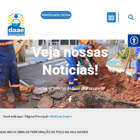
Atendimento Online
Veja nossas
Notícias!
Confira as noticias do Daae Araraquara-SP
Você está aqui:
Página Principal
>
Notícias Daae
>
AAE INICIA OBRA DE PERFURAÇÃO DE POÇO NA VILA XAVIER