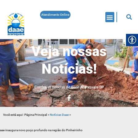
Atendimento Online
Veja nossas
Notícias!
Confira as noticias do Daae Araraquara-SP
Você está aqui:
Página Principal
>
Notícias Daae
>
aae inaugura novo poço profundo na região do Pinheirinho