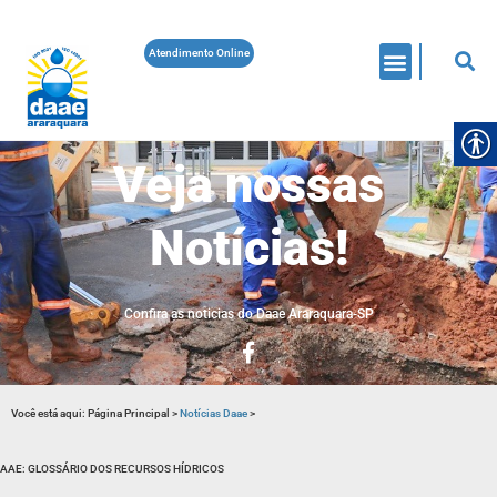
Atendimento Online
Veja nossas
Notícias!
Confira as noticias do Daae Araraquara-SP
Você está aqui:
Página Principal
>
Notícias Daae
>
AAE: GLOSSÁRIO DOS RECURSOS HÍDRICOS