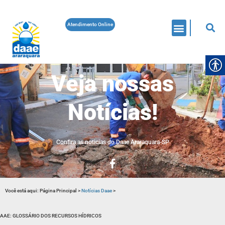
Atendimento Online
Veja nossas
Notícias!
Confira as noticias do Daae Araraquara-SP
Você está aqui:
Página Principal
>
Notícias Daae
>
AAE: GLOSSÁRIO DOS RECURSOS HÍDRICOS