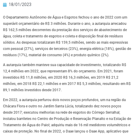
18/01/2023
O Departamento Autônomo de Água e Esgotos fechou o ano de 2022 com um
superávit orçamentário de R$ 3 milhões. Durante o ano, a autarquia arrecadou
R$ 162,5 milhões decorrentes da prestação dos serviços de abastecimento de
água, coleta e tratamento de esgotos e coleta e disposição final de resíduos
sólidos. As despesas totalizaram R$ 159,5 milhões, sendo as mais expressivas
com pessoal (27%), serviços de terceiros (23%), energia elétrica (18%), gestão de
resíduos (17%), material de consumo (4%) e produto químico (2%).
A autarquia também manteve sua capacidade de investimento, totalizando R$
12,4 milhões em 2022, que representam 8% do orçamento. Em 2021, foram
investidos R$ 11,8 milhões, em 2020 R$ 16,3 milhões, em 2019 R$ 21,2
milhões, em 2018 R$ 22,1 milhões e em 2017 R$ 5,3 milhões, resultando em R$
89,1 milhões investidos desde 2017.
Em 2022, a autarquia perfurou dois novos poços profundos, um na região da
Chácara Flora e outro no Jardim Santa Lúcia, totalizando dez novos poços
desde 2017; executou melhorias na rede de esgotos do Córrego Serralhal;
instalou barriletes no Centro de Produção e Reservação Planalto e na Estação de
Tratamento de Água do Paiol; adquiriu mais de 16 mil medidores volumétricos e
caixas de proteção. No final de 2022, o Daae lançou o Daae App, aplicativo que