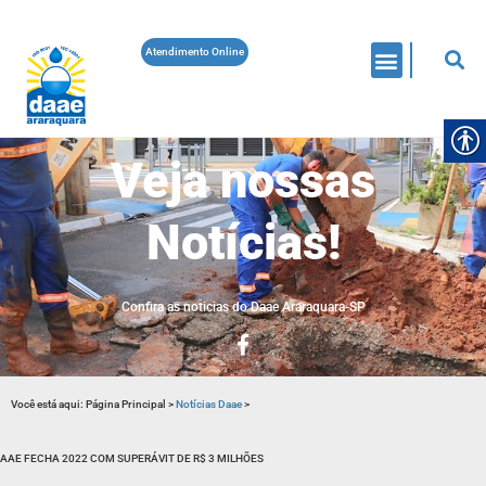
Atendimento Online
Veja nossas
Notícias!
Confira as noticias do Daae Araraquara-SP
Você está aqui:
Página Principal
>
Notícias Daae
>
AAE FECHA 2022 COM SUPERÁVIT DE R$ 3 MILHÕES