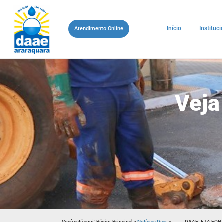
Início
Instituci
Atendimento Online
Veja
Você está aqui:
Página Principal
>
Notícias Daae
>
DAAE: ETA FON