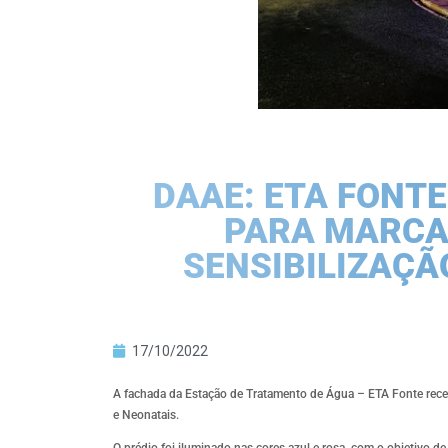
DAAE: ETA FONT
PARA MARCAR
SENSIBILIZAÇÃ
17/10/2022
A fachada da Estação de Tratamento de Água – ETA Fonte recebe
e Neonatais.
O prédio foi iluminado nas cores azul e rosa, com o objetivo 