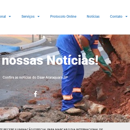
onal
Serviços
Protocolo Online
Notícias
Contato
 nossas Notícias!
Confira as noticias do Daae Araraquara-SP
TE RECEBE ILUMINAÇÃO ESPECIAL PARA MARCAR O DIA INTERNACIONAL DE