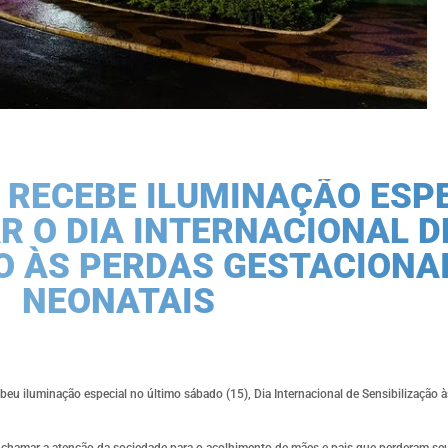
E RECEBE ILUMINAÇÃO ESP
 O DIA INTERNACIONAL D
O ÀS PERDAS GESTACIONAI
NEONATAIS
u iluminação especial no último sábado (15), Dia Internacional de Sensibilização 
de chamar a atenção da sociedade para o acolhimento de mães e pais que perderam seu