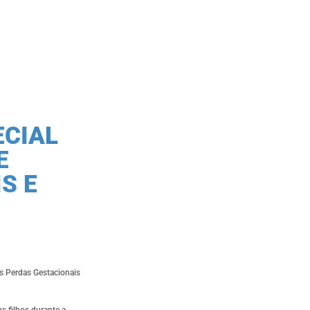
ECIAL
E
S E
às Perdas Gestacionais
s filhos durante a