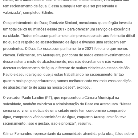
tem racionamento de água. E essa autarquia tem que ser preservada e
valorizada”, completou Edinho.
O superintendente do Daae, Donizete Simioni, mencionou que o órgão investiu
um total de R$ 80 milhões desde 2017 para oferecer um serviço de excelência
na cidade. “Todos nós acompanhamos na imprensa que este ano foi muito difícil
no que diz respeito ao abastecimento de água e tivemos uma estiagem sem
precedentes. O Daae faz esse acompanhamento e 2021 foi o ano que menos
choveu. Felizmente, em Araraquara, por conta de todos esses investimentos e
desse sistema misto de abastecimento, nós não decretamos e não vamos
decretar racionamento de água, diferente de muitas cidades do estado de São
Paulo e daqui da região, que já estão trabalhando no racionamento. Então
quanto mais poços perfurarmos, vamos melhorar cada vez mais essa condição
de abastecimento de água na nossa cidade”, explicou.
O vereador Paulo Landim (PT), que representou a Câmara Municipal na
solenidade, também valorizou a administração do Daae em Araraquara. “Nessa
semana eu vi uma notícia de uma cidade onde tem condomínio comprando
água, comprando vários caminhões de água, enquanto Araraquara não teve
racionamento. Isso é gestão, isso é priorizar”, resumiu.
Gilmar Fernandes, representante da comunidade atendida pela obra, falou sobre