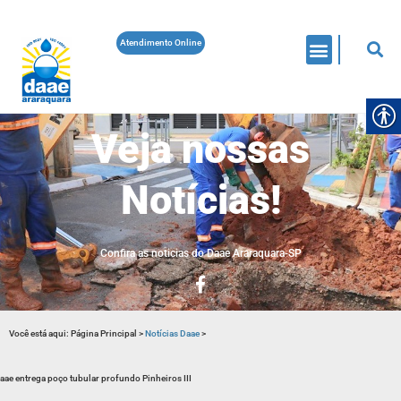
Atendimento Online
Veja nossas
Notícias!
Confira as noticias do Daae Araraquara-SP
Você está aqui:
Página Principal
>
Notícias Daae
>
aae entrega poço tubular profundo Pinheiros III