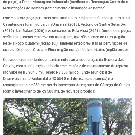
do poço), a Pmon Montagens Industriais (barrilete) e a Tecnoágua Comércio e
Manutenções de Bombas (fornecimento e instalação da bomba).
Este é o sexto poço perfurado pelo Daae no município nos últimos quatro anos.
Os anteriores foram no Jardim Universal (2017), Victório de Santi e Selmi Dei
(2019), São Rafael (2020) e Assentamento Bela Vista (2021). Outros dois poços
serão inaugurados em breve em Araraquara, que são o Poço do Ouro (região
leste) e Poço Iguatemi (região sul). Também estão previstas as perfurações de
outros três poços: Cruzes e Flora (região norte) e Universidades (região oeste).
Outras obras importantes em andamento são a recuperação da Represa das
Cruzes, com a construção da bacia de retenção e desassoreamento da represa
(no valor de R$ 904,8 mil, sendo R$ 350 mil do Fundo Municipal de
Desenvolvimento Ambiental e R$ 554,8 mil de recursos próprios) e o
remanejamento de 850 metros do interceptor de esgotos do Córrego do Cupim
(com o investimento de R$ 500 mil, de recursos próprios).