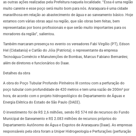
as outras ações realizadas pela Prefeitura naquela localidade. “Essa é uma região
muito carente e esse poço será muito bom para nós. Araraquara é uma cidade
maravilhosa em relação ao abastecimento de água e ao saneamento básico. Hoje
estamos com várias obras aqui na região, que são obras bem feitas, bem
representadas por bons profissionais e que serão muito importantes para os
moradores da região”, salientou.
Também marcaram presença no evento os vereadores Fabi Virgílio (PT), Edson
Hel (Cidadania) e Carlão do Jóia (Patriota); o representante da empresa
Tecnoágua Comércio e Manutenções de Bombas, Marcus Fabiano Bernardes;
além de diretores e funcionários do Daae.
Detalhes da obra
A obra do Poço Tubular Profundo Pinheiros III contou com a perfuração do
poço tubular com profundidade de 420 metros e tem uma vazão de 200m³ por
hora, de acordo com o projeto hidrogeológico do Departamento de Águas e
Energia Elétrica do Estado de São Paulo (DAEE).
O investimento foi de R$ 2,6 milhões, sendo R$ 574 mil de recursos do Fundo
Municipal de Saneamento e R$ 2.083 milhões de recursos próprios do
Departamento Autônomo de Água e Esgotos de Araraquara (Daae). As empresas
responsáveis pela obra foram a Uniper Hidrogeologia e Perfurações (perfuração