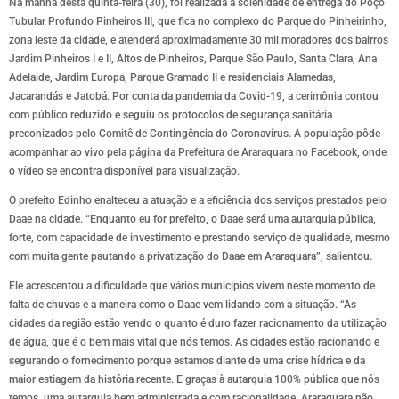
Na manhã desta quinta-feira (30), foi realizada a solenidade de entrega do Poço
Tubular Profundo Pinheiros III, que fica no complexo do Parque do Pinheirinho,
zona leste da cidade, e atenderá aproximadamente 30 mil moradores dos bairros
Jardim Pinheiros I e II, Altos de Pinheiros, Parque São Paulo, Santa Clara, Ana
Adelaide, Jardim Europa, Parque Gramado II e residenciais Alamedas,
Jacarandás e Jatobá. Por conta da pandemia da Covid-19, a cerimônia contou
com público reduzido e seguiu os protocolos de segurança sanitária
preconizados pelo Comitê de Contingência do Coronavírus. A população pôde
acompanhar ao vivo pela página da Prefeitura de Araraquara no Facebook, onde
o vídeo se encontra disponível para visualização.
O prefeito Edinho enalteceu a atuação e a eficiência dos serviços prestados pelo
Daae na cidade. “Enquanto eu for prefeito, o Daae será uma autarquia pública,
forte, com capacidade de investimento e prestando serviço de qualidade, mesmo
com muita gente pautando a privatização do Daae em Araraquara”, salientou.
Ele acrescentou a dificuldade que vários municípios vivem neste momento de
falta de chuvas e a maneira como o Daae vem lidando com a situação. “As
cidades da região estão vendo o quanto é duro fazer racionamento da utilização
de água, que é o bem mais vital que nós temos. As cidades estão racionando e
segurando o fornecimento porque estamos diante de uma crise hídrica e da
maior estiagem da história recente. E graças à autarquia 100% pública que nós
temos, uma autarquia bem administrada e com racionalidade, Araraquara não