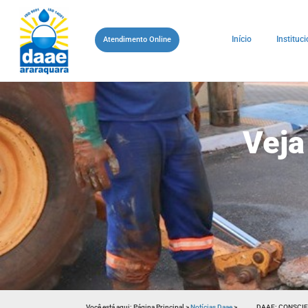
Início
Instituci
Atendimento Online
Veja
Você está aqui:
Página Principal
>
Notícias Daae
>
DAAE: CONSCIE