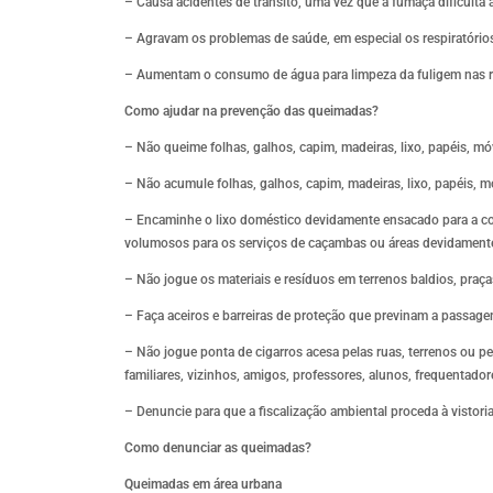
– Causa acidentes de trânsito, uma vez que a fumaça dificulta a 
– Agravam os problemas de saúde, em especial os respiratóri
– Aumentam o consumo de água para limpeza da fuligem nas r
Como ajudar na prevenção das queimadas?
– Não queime folhas, galhos, capim, madeiras, lixo, papéis, móv
– Não acumule folhas, galhos, capim, madeiras, lixo, papéis, 
– Encaminhe o lixo doméstico devidamente ensacado para a colet
volumosos para os serviços de caçambas ou áreas devidamente 
– Não jogue os materiais e resíduos em terrenos baldios, praça
– Faça aceiros e barreiras de proteção que previnam a passag
– Não jogue ponta de cigarros acesa pelas ruas, terrenos ou pe
familiares, vizinhos, amigos, professores, alunos, frequentador
– Denuncie para que a fiscalização ambiental proceda à vistoria
Como denunciar as queimadas?
Queimadas em área urbana