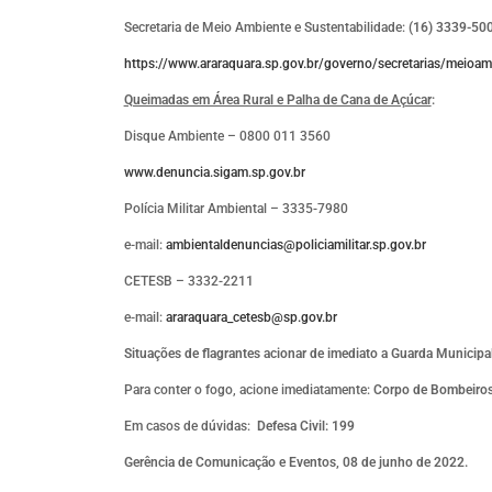
Secretaria de Meio Ambiente e Sustentabilidade:
(16) 3339-50
https://www.araraquara.sp.gov.br/governo/secretarias/meioam
Queimadas em Área Rural e Palha de Cana de Açúcar
:
Disque Ambiente – 0800 011 3560
www.denuncia.sigam.sp.gov.br
Polícia Militar Ambiental – 3335-7980
e-mail:
ambientaldenuncias@policiamilitar.sp.gov.br
CETESB – 3332-2211
e-mail:
araraquara_cetesb@sp.gov.br
Situações de flagrantes acionar de imediato a Guarda Municipal
Para conter o fogo, acione imediatamente:
Corpo de Bombeiros
Em casos de dúvidas:
Defesa Civil: 199
Gerência de Comunicação e Eventos, 08 de junho de 2022.