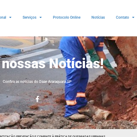
onal
Serviços
Protocolo Online
Notícias
Contato
 nossas Notícias!
Confira as noticias do Daae Araraquara-SP
NTIZAÇÃO, PREVENÇÃO E COMBATE À PRÁTICA DE QUEIMADAS URBANAS