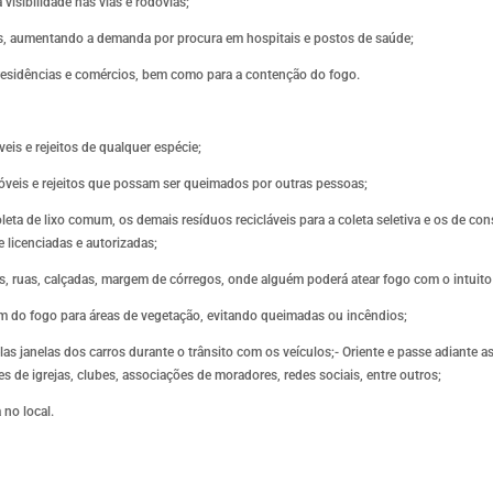
visibilidade nas vias e rodovias;
os, aumentando a demanda por procura em hospitais e postos de saúde;
esidências e comércios, bem como para a contenção do fogo.
eis e rejeitos de qualquer espécie;
móveis e rejeitos que possam ser queimados por outras pessoas;
a de lixo comum, os demais resíduos recicláveis para a coleta seletiva e os de cons
licenciadas e autorizadas;
s, ruas, calçadas, margem de córregos, onde alguém poderá atear fogo com o intuito d
em do fogo para áreas de vegetação, evitando queimadas ou incêndios;
las janelas dos carros durante o trânsito com os veículos;- Oriente e passe adiante a
es de igrejas, clubes, associações de moradores, redes sociais, entre outros;
 no local.