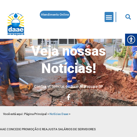
Atendimento Online
Veja nossas
Notícias!
Confira as noticias do Daae Araraquara-SP
Você está aqui:
Página Principal
>
Notícias Daae
>
AAE CONCEDE PROMOÇÃO E REAJUSTA SALÁRIOS DE SERVIDORES