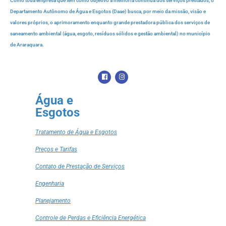
Como toda empresa que tem como objetivo a melhoria contínua dos serviços prestados, o
Departamento Autônomo de Água e Esgotos (Daae) busca, por meio da missão, visão e
valores próprios, o aprimoramento enquanto grande prestadora pública dos serviços de
saneamento ambiental (água, esgoto, resíduos sólidos e gestão ambiental) no município
de Araraquara.
Água e
Esgotos
Tratamento de Água e Esgotos
Preços e Tarifas
Contato de Prestação de Serviços
Engenharia
Planejamento
Controle de Perdas e Eficiência Energética